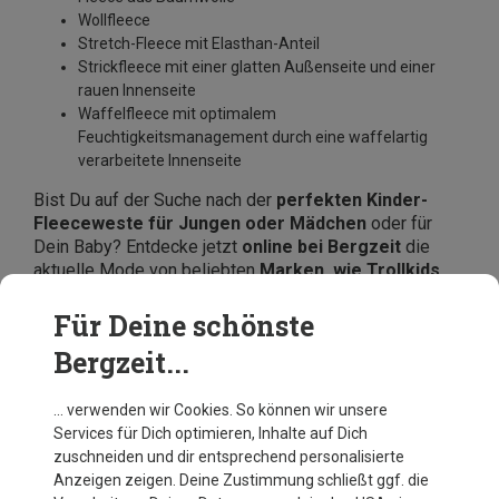
Wollfleece
Stretch-Fleece mit Elasthan-Anteil
Strickfleece mit einer glatten Außenseite und einer
rauen Innenseite
Waffelfleece mit optimalem
Feuchtigkeitsmanagement durch eine waffelartig
verarbeitete Innenseite
Bist Du auf der Suche nach der
perfekten Kinder-
Fleeceweste für Jungen oder Mädchen
oder für
Dein Baby? Entdecke jetzt
online bei Bergzeit
die
aktuelle Mode von beliebten
Marken, wie Trollkids,
Patagonia oder Vaude
und bestelle Deinen Favoriten
direkt in unserem Onlineshop zu günstigen Preisen.
Für Deine schönste
Bergzeit...
… verwenden wir Cookies. So können wir unsere
Services für Dich optimieren, Inhalte auf Dich
zuschneiden und dir entsprechend personalisierte
Anzeigen zeigen. Deine Zustimmung schließt ggf. die