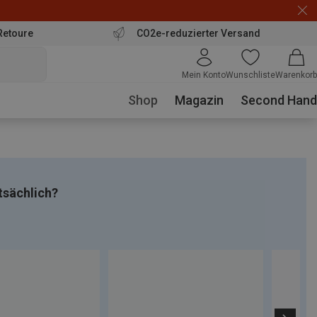
Retoure
CO2e-reduzierter Versand
Mein Konto
Wunschliste
Warenkorb
Shop
Magazin
Second Hand
tsächlich?