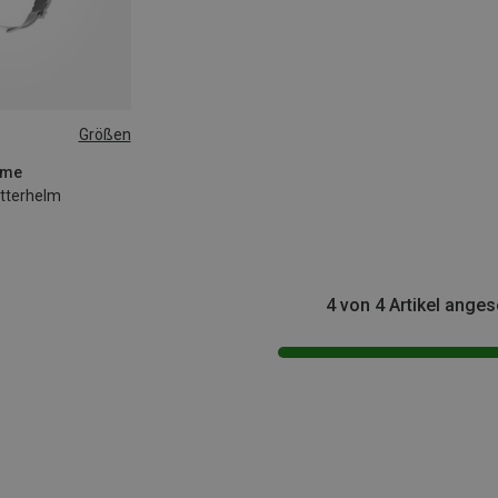
Größen
elme
etterhelm
4 von 4 Artikel ange