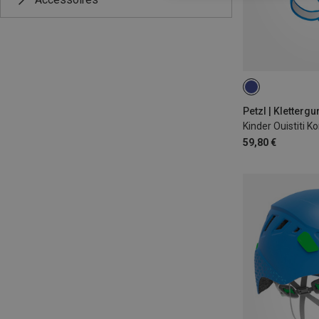
XXS-S
Petzl | Klettergu
Kinder Ouistiti K
59,80 €