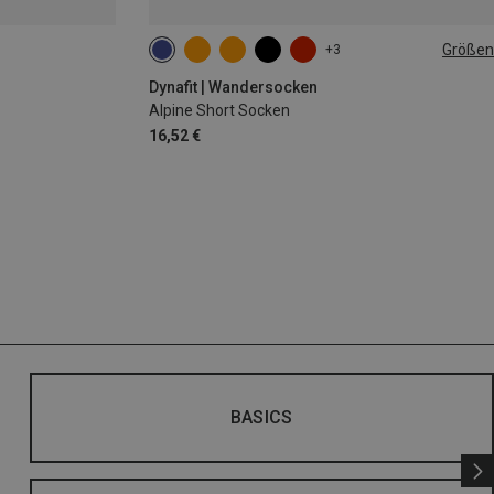
Größen
+3
35|36|37|38
39|40|41|42
43|44|45|46
Dynafit | Wandersocken
Alpine Short Socken
16,52 €
BASICS