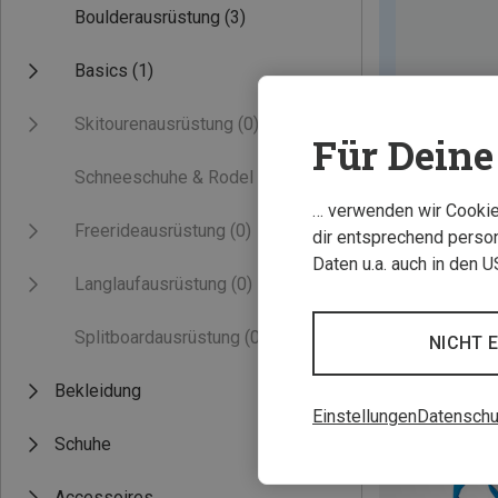
Boulderausrüstung
(3)
Basics
(1)
Skitourenausrüstung
(0)
Für Deine 
Schneeschuhe & Rodel
(0)
… verwenden wir Cookies
Freerideausrüstung
(0)
dir entsprechend person
Daten u.a. auch in den 
Langlaufausrüstung
(0)
Splitboardausrüstung
(0)
NICHT 
Bekleidung
Einstellungen
Datenschu
Schuhe
Accessoires