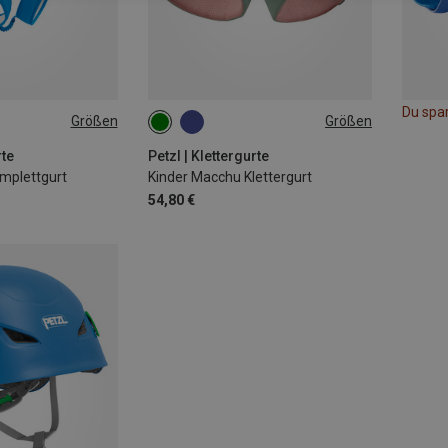
Du spa
Größen
Größen
54-65CM
rte
Petzl | Klettergurte
omplettgurt
Kinder Macchu Klettergurt
54,80 €