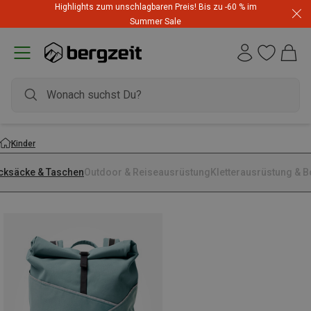
Highlights zum unschlagbaren Preis! Bis zu -60 % im
Summer Sale
Kinder
cksäcke & Taschen
Outdoor & Reiseausrüstung
Kletterausrüstung & 