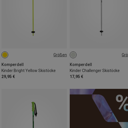
Größen
Gr
75CM
95CM
70CM
70CM
75CM
85CM
105CM
Komperdell
Komperdell
Kinder Bright Yellow Skistöcke
Kinder Challenger Skistöcke
29,95 €
17,95 €