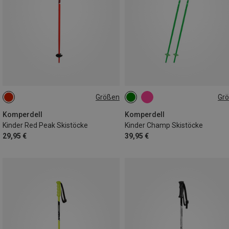
Größen
Gr
90CM
100CM
85CM
95CM
75CM
70CM
Komperdell
Komperdell
Kinder Red Peak Skistöcke
Kinder Champ Skistöcke
29,95 €
39,95 €