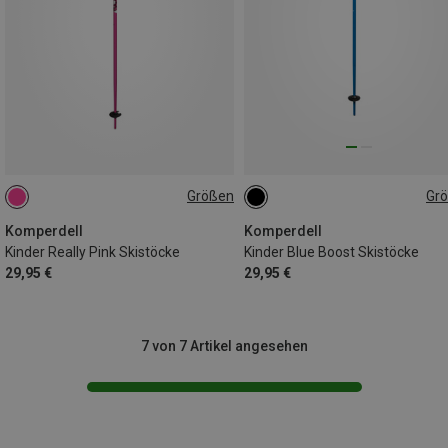
Größen
Gr
90CM
100CM
95CM
70CM
Komperdell
Komperdell
Kinder Really Pink Skistöcke
Kinder Blue Boost Skistöcke
29,95 €
29,95 €
7 von 7 Artikel angesehen