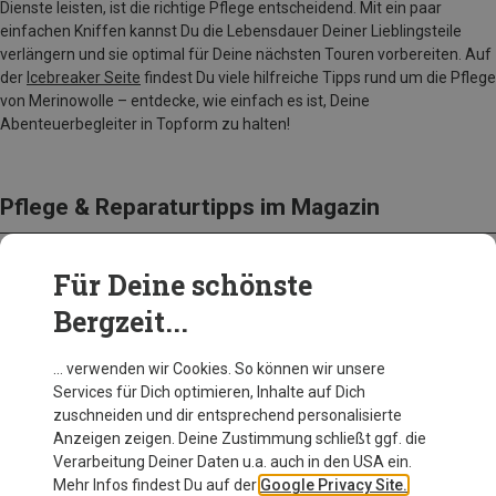
Dienste leisten, ist die richtige Pflege entscheidend. Mit ein paar
einfachen Kniffen kannst Du die Lebensdauer Deiner Lieblingsteile
verlängern und sie optimal für Deine nächsten Touren vorbereiten. Auf
der
Icebreaker Seite
findest Du viele hilfreiche Tipps rund um die Pflege
von Merinowolle – entdecke, wie einfach es ist, Deine
Abenteuerbegleiter in Topform zu halten!
Pflege & Reparaturtipps im Magazin
Für Deine schönste
Bergzeit...
… verwenden wir Cookies. So können wir unsere
Services für Dich optimieren, Inhalte auf Dich
zuschneiden und dir entsprechend personalisierte
Anzeigen zeigen. Deine Zustimmung schließt ggf. die
Verarbeitung Deiner Daten u.a. auch in den USA ein.
Mehr Infos findest Du auf der
Google Privacy Site.