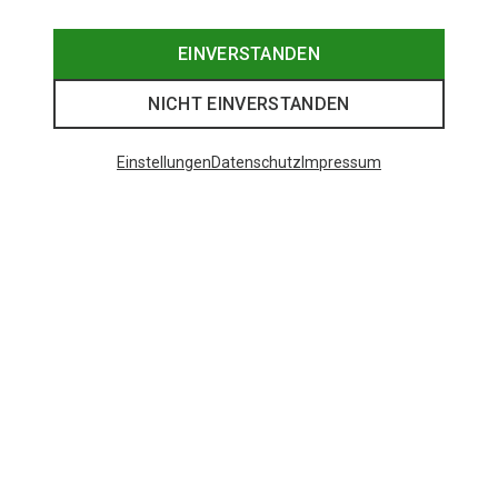
EINVERSTANDEN
Merinowolle waschen: Schonwäsche oder normal?
NICHT EINVERSTANDEN
JETZT LESEN
Einstellungen
Datenschutz
Impressum