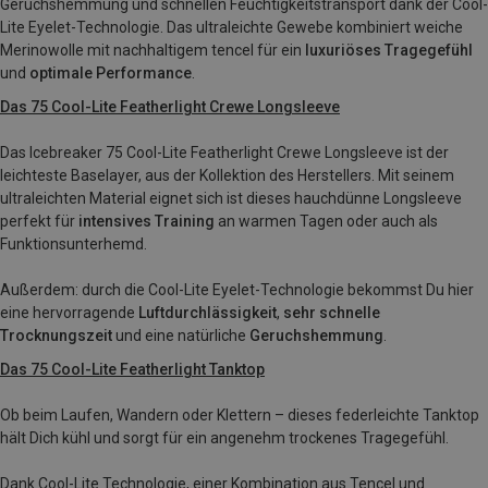
Geruchshemmung und schnellen Feuchtigkeitstransport dank der Cool-
Lite Eyelet-Technologie. Das ultraleichte Gewebe kombiniert weiche
Merinowolle mit nachhaltigem tencel für ein
luxuriöses Tragegefühl
und
optimale Performance
.
Das 75 Cool-Lite Featherlight Crewe Longsleeve
Das Icebreaker 75 Cool-Lite Featherlight Crewe Longsleeve ist der
leichteste Baselayer, aus der Kollektion des Herstellers. Mit seinem
ultraleichten Material eignet sich ist dieses hauchdünne Longsleeve
perfekt für
intensives Training
an warmen Tagen oder auch als
Funktionsunterhemd.
Außerdem: durch die Cool-Lite Eyelet-Technologie bekommst Du hier
eine hervorragende
Luftdurchlässigkeit
,
sehr schnelle
Trocknungszeit
und eine natürliche
Geruchshemmung
.
Das 75 Cool-Lite Featherlight Tanktop
Ob beim Laufen, Wandern oder Klettern – dieses federleichte Tanktop
hält Dich kühl und sorgt für ein angenehm trockenes Tragegefühl.
Dank Cool-Lite Technologie, einer Kombination aus Tencel und