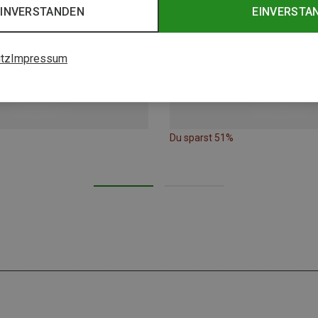
EINVERSTANDEN
EINVERSTA
tz
Impressum
Du sparst 51%