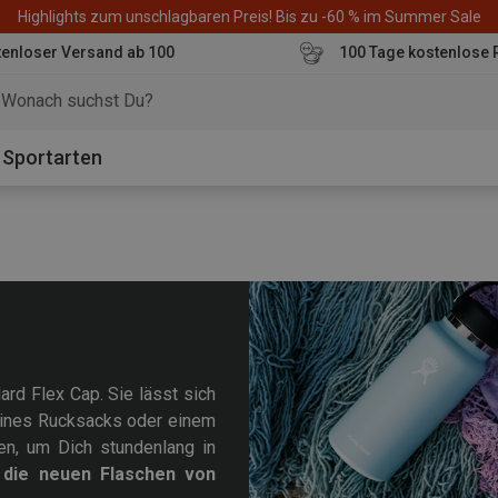
Highlights zum unschlagbaren Preis! Bis zu -60 % im Summer Sale
enloser Versand ab 100
100 Tage kostenlose 
o
Sportarten
rd Flex Cap. Sie lässt sich
Deines Rucksacks oder einem
en, um Dich stundenlang in
 die neuen Flaschen von