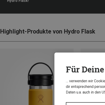
Hydro Flask!
Highlight-Produkte von Hydro Flask
Für Deine 
… verwenden wir Cookies
dir entsprechend person
Daten u.a. auch in den 