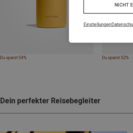
NICHT 
Einstellungen
Datenschu
Du sparst 54%
Du sparst 52%
Dein perfekter Reisebegleiter