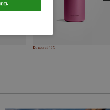
NDEN
Du sparst 49%