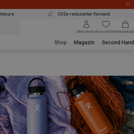
Retoure
CO2e-reduzierter Versand
Mein Konto
Wunschliste
Warenkorb
Shop
Magazin
Second Hand