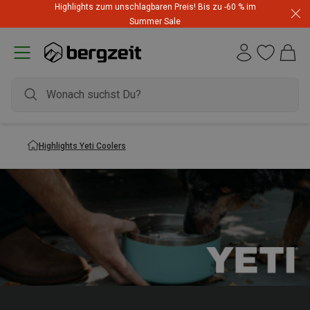
Highlights zum unschlagbaren Preis! Bis zu -60 % im
Summer Sale
Highlights Yeti Coolers