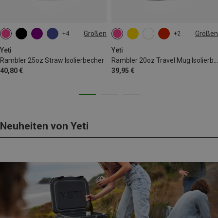
Größen
Größen
+4
+2
739ML
591ML
Yeti
Yeti
Rambler 25oz Straw Isolierbecher
Rambler 20oz Travel Mug Isolierbecher
40,80 €
39,95 €
Neuheiten von Yeti