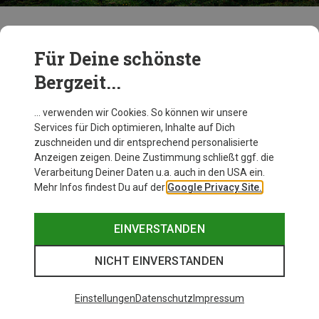
Hike & Bike
Für Deine schönste
Alles für Deine nächste Tour
Bergzeit...
JETZT ENTDECKEN
… verwenden wir Cookies. So können wir unsere
Services für Dich optimieren, Inhalte auf Dich
zuschneiden und dir entsprechend personalisierte
Anzeigen zeigen. Deine Zustimmung schließt ggf. die
Verarbeitung Deiner Daten u.a. auch in den USA ein.
Damen Produkte von Martini Sportswear
Mehr Infos findest Du auf der
Google Privacy Site.
EINVERSTANDEN
NICHT EINVERSTANDEN
Einstellungen
Datenschutz
Impressum