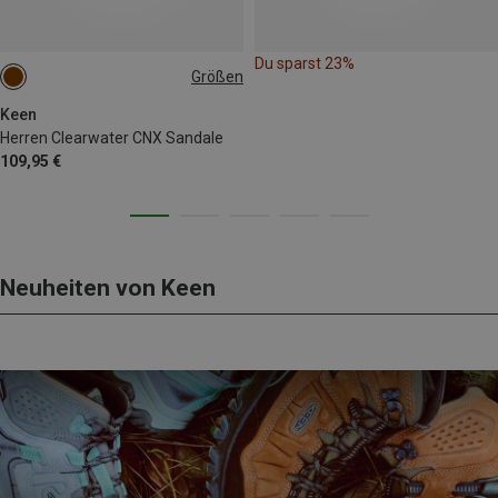
Du sparst 23%
Größen
42
42.5
44
44.5
Keen
Herren Clearwater CNX Sandale
109,95 €
Neuheiten von Keen