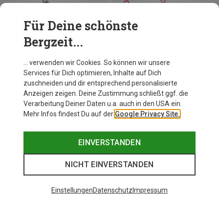
Für Deine schönste
Bergzeit...
… verwenden wir Cookies. So können wir unsere
Services für Dich optimieren, Inhalte auf Dich
zuschneiden und dir entsprechend personalisierte
Anzeigen zeigen. Deine Zustimmung schließt ggf. die
Du sparst 23%
Du sparst 40%
Verarbeitung Deiner Daten u.a. auch in den USA ein.
Mehr Infos findest Du auf der
Google Privacy Site.
EINVERSTANDEN
NICHT EINVERSTANDEN
Keen im Bergzeit Magazin
Einstellungen
Datenschutz
Impressum