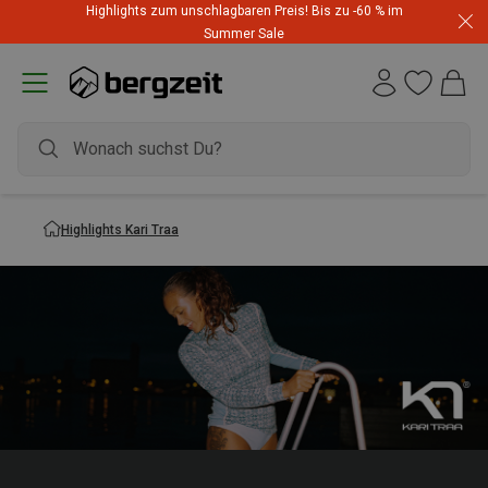
Highlights zum unschlagbaren Preis! Bis zu -60 % im
Summer Sale
Highlights Kari Traa