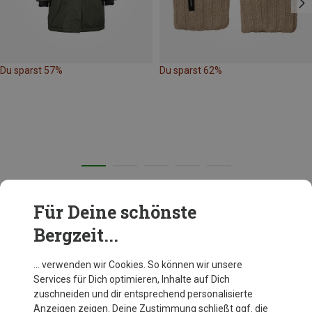
Du sparst 57%
Du sparst 62%
Für Deine schönste
Didriksons News aus dem Bergzeit Magazin
Bergzeit...
… verwenden wir Cookies. So können wir unsere
Services für Dich optimieren, Inhalte auf Dich
zuschneiden und dir entsprechend personalisierte
Anzeigen zeigen. Deine Zustimmung schließt ggf. die