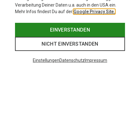
Verarbeitung Deiner Daten u.a. auch in den USA ein.
Mehr Infos findest Du auf der
Google Privacy Site.
EINVERSTANDEN
NICHT EINVERSTANDEN
Hier kommst Du wieder zurück zum Markenshop
von Didriksons.
Einstellungen
Datenschutz
Impressum
ZURÜCK ZUM MARKENSHOP