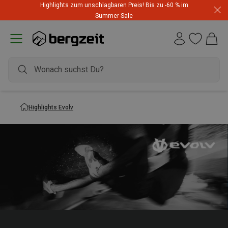
Highlights zum unschlagbaren Preis! Bis zu -60 % im
Summer Sale
Highlights Evolv