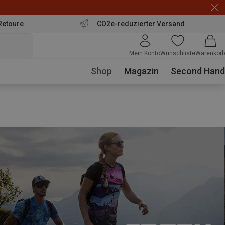
Retoure
CO2e-reduzierter Versand
Mein Konto
Wunschliste
Warenkorb
Shop
Magazin
Second Hand