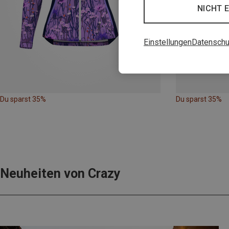
NICHT 
Einstellungen
Datenschu
Du sparst 35%
Du sparst 35%
Neuheiten von Crazy