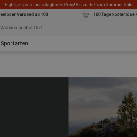
Highlights zum unschlagbaren Preis! Bis zu -60 % im Summer Sale
enloser Versand ab 100
100 Tage kostenlose 
o
Sportarten