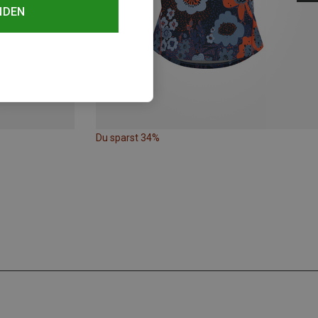
NDEN
Du sparst 34%