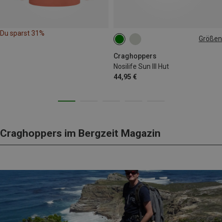
Du sparst 31%
Größen
L|M
M|S
Craghoppers
Nosilife Sun III Hut
44,95 €
Craghoppers im Bergzeit Magazin