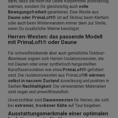
darin, dass sie nicht nur Deine Körpermitte zuverlässig
wärmen, sondern Dir gleichzeitig auch
volle
Bewegungsfreiheit
garantieren. Eine Weste aus
Daune oder PrimaLoft®
ist auf Skitour, beim Klettern
oder auch beim Winterwandern immer dann zur Stelle,
wenn Du zusätzliche Wärme benötigst.
Herren-Westen: das passende Modell
mit PrimaLoft® oder Daune
Für schweißtreibende aber auch gemütliche Outdoor-
Abenteuer eignen sich Herren-Isolationswesten, die
mit Daunen oder einer synthetisch hergestellten
Kunstfaserisolation wie etwa
PrimaLoft®
gefüttert
sind. Die Isolationswesten aus PrimaLoft®
wärmen
selbst in nassem Zustand
zuverlässig und punkten in
Sachen
Nachhaltigkeit
: Die verwendeten Materialien
sind vegan und umweltfreundlich.
Unverzichtbar sind
Daunenwesten
für Herren, die sich
bei
extremer, trockener Kälte
auf Tour begeben.
Ausstattungsmerkmale einer optimalen