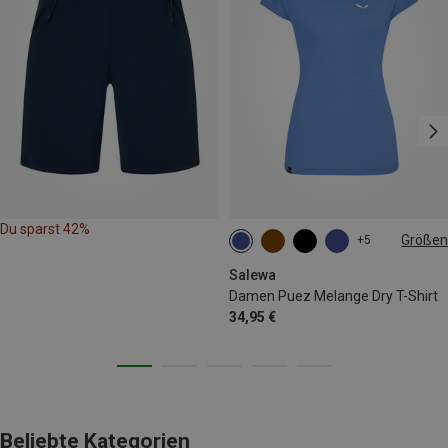
Du sparst 42%
Größen
+5
XS
S
M
L
XL
Salewa
Damen Puez Melange Dry T-Shirt
34,95 €
Beliebte Kategorien