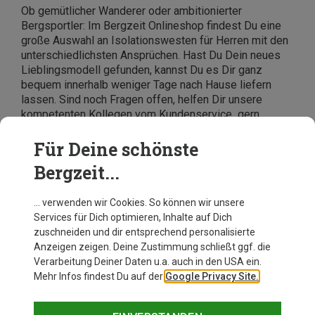
Ob gemütlicher Wanderer oder ambitionierter
Bergsportler: Im Bergzeit Onlineshop findest Du eine
große Auswahl an Isolationswesten für Herren mit den
unterschiedlichsten Ansprüchen. Hast Du Dein neues
Lieblingsmodell gefunden, kannst Du es Dir ganz
bequem innerhalb weniger Tage nach Hause liefern
lassen. Sind noch Fragen offen, helfen Dir unsere
kompetenten Kollegen vom Kundenservice
gern
weiter. Du erreichst sie telefonisch oder über unser
Kontaktformular.
Für Deine schönste
Bergzeit...
… verwenden wir Cookies. So können wir unsere
Services für Dich optimieren, Inhalte auf Dich
zuschneiden und dir entsprechend personalisierte
Anzeigen zeigen. Deine Zustimmung schließt ggf. die
Verarbeitung Deiner Daten u.a. auch in den USA ein.
Mehr Infos findest Du auf der
Google Privacy Site.