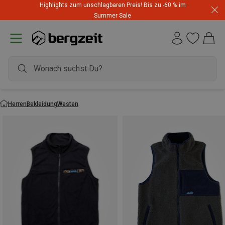
Highlights zum unschlagbaren Preis! Bis zu -60 % im
Summer Sale
Herren
Bekleidung
Westen