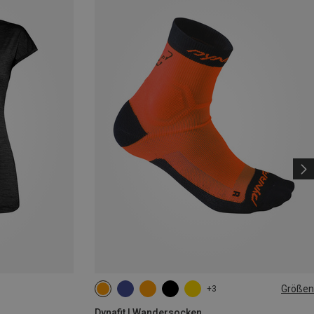
Größen
+3
35|36|37|38
39|40|41|42
43|44|45|46
Dynafit | Wandersocken