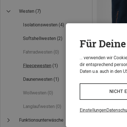
Westen
(7)
Isolationswesten
(4)
Softshellwesten
(2)
Für Deine 
Fahrradwesten
(0)
Du sparst 19%
… verwenden wir Cookies
dir entsprechend person
Fleecewesten
(1)
Daten u.a. auch in den 
Daunenwesten
(1)
NICHT 
Wollwesten
(0)
Langlaufwesten
(0)
Einstellungen
Datenschu
Funktionsunterwäsche