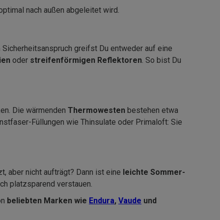
optimal nach außen abgeleitet wird.
m Sicherheitsanspruch greifst Du entweder auf eine
tien
oder
streifenförmigen Reflektoren
. So bist Du
nken. Die wärmenden
Thermowesten
bestehen etwa
nstfaser-Füllungen wie Thinsulate oder Primaloft: Sie
 aber nicht aufträgt? Dann ist eine
leichte Sommer-
ich platzsparend verstauen.
on
beliebten Marken wie
Endura
,
Vaude
und