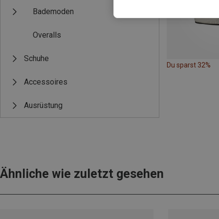
Bademoden
Overalls
Schuhe
Du sparst 32%
Accessoires
Ausrüstung
Ähnliche wie zuletzt gesehen