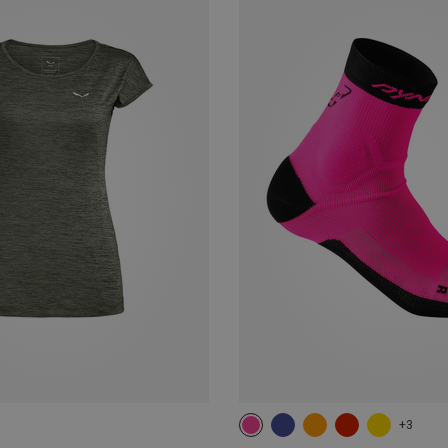
+3
35|36|37|38
39|40|41|42
43