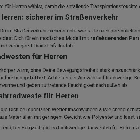
 für Herren wählst, damit die anfallende Transpirationsfeuchte 
Herren: sicherer im Straßenverkehr
t Du im Straßenverkehr sicherer unterwegs. Je nach persönliche
idest Dich für ein modisches Modell mit
reflektierenden Par
nd verringerst Deine Unfallgefahr.
adwesten für Herren
erkörper warm, ohne Deine Bewegungsfreiheit stark einzuschrä
mefunktion
gefüttert
. Achte bei der Auswahl auf hochwertige Ku
rwärme und geben auftretende Feuchtigkeit nach außen ab.
ahrradweste für Herren
 die Dich bei spontanen Wetterumschwüngen ausreichend schützt,
t aus Materialien mit geringem Gewicht wie Polyester und lässt s
erend, bei Bergzeit gibt es hochwertige Radwesten für Herren v