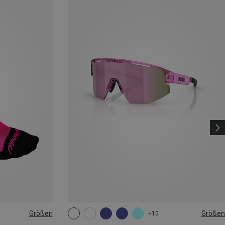
Größen
Größen
+10
|44|45|46
ONE SIZE