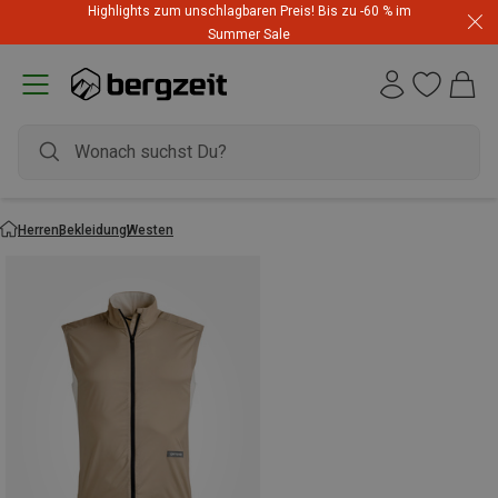
Highlights zum unschlagbaren Preis! Bis zu -60 % im
Summer Sale
Herren
Bekleidung
Westen