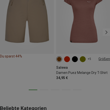
Du sparst 44%
Größen
+5
XS
S
M
L
XL
XXL
Salewa
Damen Puez Melange Dry T-Shirt
34,95 €
Beliebte Kategorien