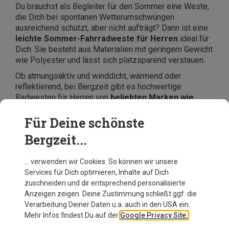
Du brauchst als Begleiter für den Sommer eine Weste,
die Dich bei spontanen Wetterumschwüngen
ausreichend schützt, aber nicht aufträgt? Dann ist eine
leichte Sommer-Fahrradweste für Herren
ideal für
Dich. Sie besteht aus Materialien mit geringem Gewicht
wie Polyester und lässt sich platzsparend verstauen.
Ob atmungsaktiv und winddicht, wärmend oder
reflektierend, bei Bergzeit gibt es hochwertige
Radwesten für Herren von
beliebten Marken wie
Endura
,
Vaude
und
Schöffel
– jetzt entdecken und
sparen!
Für Deine schönste
Bergzeit...
… verwenden wir Cookies. So können wir unsere
Services für Dich optimieren, Inhalte auf Dich
zuschneiden und dir entsprechend personalisierte
Anzeigen zeigen. Deine Zustimmung schließt ggf. die
Verarbeitung Deiner Daten u.a. auch in den USA ein.
Mehr Infos findest Du auf der
Google Privacy Site.