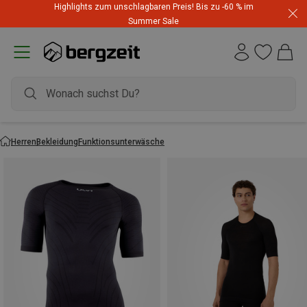
Highlights zum unschlagbaren Preis! Bis zu -60 % im
Summer Sale
Herren
Bekleidung
Funktionsunterwäsche