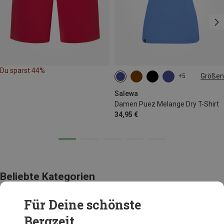
Du sparst 44%
Größen
+5
XS
S
M
L
Salewa
Damen Puez Melange Dry T-Shirt
34,95 €
Beliebte Kategorien
Für Deine schönste
BEKLEIDUNG
Bergzeit...