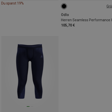
Du sparst 19%
Gr
S
M
L
XL
XXL
Odlo
105,70 €