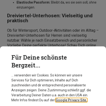
Elastische Passform:
Bleibt da, wo sie sein soll, ohne
einzuengen.
Dreiviertel-Unterhosen: Vielseitig und
praktisch
Ob für Wintersport, Outdoor-Aktivitäten oder im Alltag –
Dreiviertel-Unterhosen für Herren sind vielseitig
nutzbar. Wähle je nach Einsatzbereich und persönlicher
Vorliebe Deine perfekte Unterhose! Schau Dich online
bei Bergzeit um und entdecke eine große Auswahl an
Modellen von renommierten Herstellern wie
Odlo,
Für Deine schönste
Ortovox, Icebreaker und Falke
. Hier findest Du
Bergzeit...
garantiert die passende 3/4-Unterhose für Deine
Bedürfnisse!
… verwenden wir Cookies. So können wir unsere
Services für Dich optimieren, Inhalte auf Dich
zuschneiden und dir entsprechend personalisierte
Anzeigen zeigen. Deine Zustimmung schließt ggf. die
Verarbeitung Deiner Daten u.a. auch in den USA ein.
Mehr Infos findest Du auf der
Google Privacy Site.