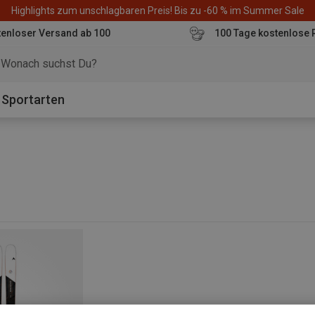
Highlights zum unschlagbaren Preis! Bis zu -60 % im Summer Sale
enloser Versand ab 100
100 Tage kostenlose 
o
Sportarten