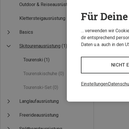
Outdoor & Reiseausrüstung
Für Deine 
Klettersteigausrüstung
… verwenden wir Cookies
Basics
dir entsprechend person
Daten u.a. auch in den 
Skitourenausrüstung
(1)
Du sparst 41%
Tourenski
(1)
NICHT 
Tourenskischuhe
(0)
Einstellungen
Datenschu
Tourenski-Set
(0)
Langlaufausrüstung
Freerideausrüstung
Splitboardausrüstung