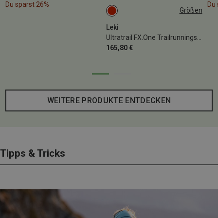
Du sparst 26%
Du 
Größen
105CM
Leki
Ultratrail FX.One Trailrunningstöcke
165,80 €
WEITERE PRODUKTE ENTDECKEN
Tipps & Tricks