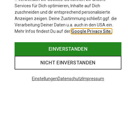
Services für Dich optimieren, Inhalte auf Dich
zuschneiden und dir entsprechend personalisierte
Anzeigen zeigen. Deine Zustimmung schließt ggf. die
Verarbeitung Deiner Daten u.a. auch in den USA ein.
Mehr Infos findest Du auf der
Google Privacy Site.
EINVERSTANDEN
NICHT EINVERSTANDEN
Einstellungen
Datenschutz
Impressum
Den passenden Rucksack finden
Welcher Wanderrucksack passt am besten zu Dir? Wir verraten Dir,
welche Wanderrucksäcke in den Tests der Bergsportmagazine als
Testsieger abschneiden und für welchen Einsatz sie sich eignen.