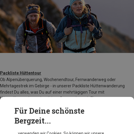
Packliste Hüttentour
Ob Alpenüberquerung, Wochenendtour, Fernwanderweg oder
Mehrtagestrek im Gebirge - in unserer Packliste Hüttenwanderung
findest Du alles, was Du auf einer mehrtägigen Tour mit
Hüttenübernachtung benötigst. Dazu geben wir Tipps zu
Wechselwäsche und Rucksackgewicht.
Für Deine schönste
Bergzeit...
… verwenden wir Cookies. So können wir unsere