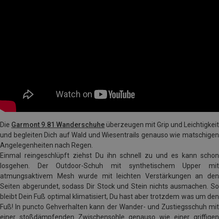
Die
Garmont 9.81 Wanderschuhe
überzeugen mit Grip und Leichtigkeit
und begleiten Dich auf Wald und Wiesentrails genauso wie matschigen
Angelegenheiten nach Regen.
Einmal reingeschlüpft ziehst Du ihn schnell zu und es kann schon
losgehen. Der Outdoor-Schuh mit synthetischem Upper mit
atmungsaktivem Mesh wurde mit leichten Verstärkungen an den
Seiten abgerundet, sodass Dir Stock und Stein nichts ausmachen. So
bleibt Dein Fuß optimal klimatisiert, Du hast aber trotzdem was um den
Fuß! In puncto Gehverhalten kann der Wander- und Zustiegsschuh mit
einer stoßdämpfenden Zwischensohle genauso wie einer griffigen