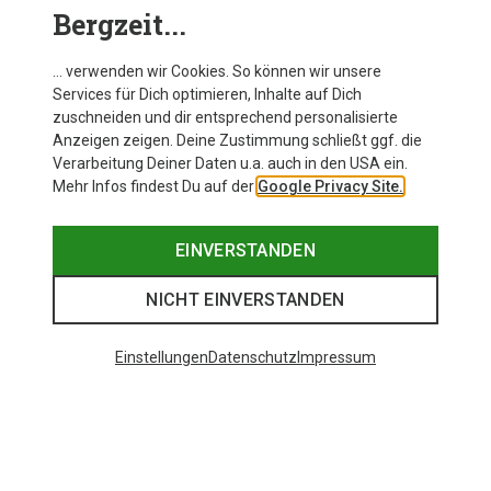
Bergzeit...
… verwenden wir Cookies. So können wir unsere
Services für Dich optimieren, Inhalte auf Dich
zuschneiden und dir entsprechend personalisierte
Lust auf mehr von Garmont? Dann schau im
Anzeigen zeigen. Deine Zustimmung schließt ggf. die
Markenshop vorbei!
Verarbeitung Deiner Daten u.a. auch in den USA ein.
Mehr Infos findest Du auf der
Google Privacy Site.
LASS DICH INSPIRIEREN
EINVERSTANDEN
NICHT EINVERSTANDEN
Beliebte Produkte von Garmont
Einstellungen
Datenschutz
Impressum