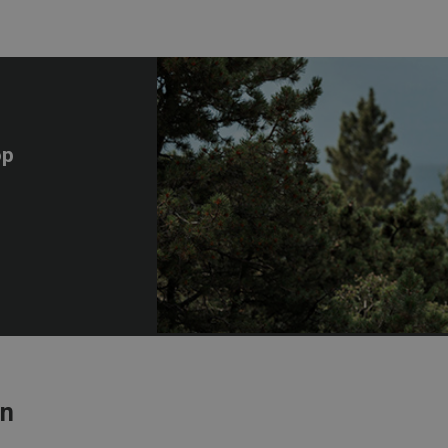
op
en