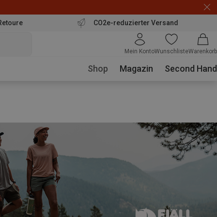
Retoure
CO2e-reduzierter Versand
Mein Konto
Wunschliste
Warenkorb
Shop
Magazin
Second Hand