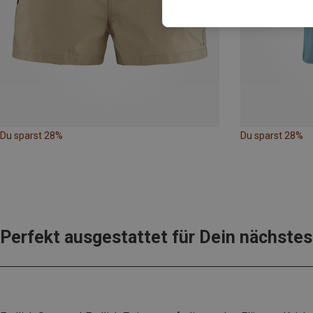
Du sparst 28%
Du sparst 28%
Perfekt ausgestattet für Dein nächst