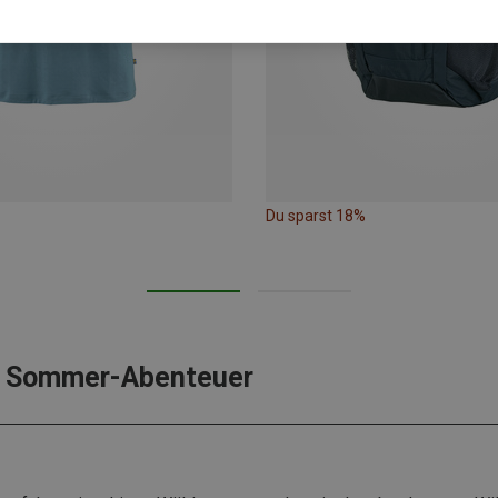
Du sparst 18%
es Sommer-Abenteuer