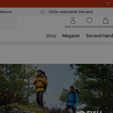
Retoure
CO2e-reduzierter Versand
Mein Konto
Wunschliste
Warenkorb
Shop
Magazin
Second Hand