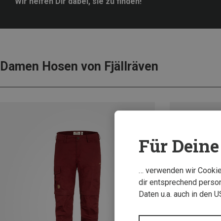
Wir helfen Dir dabei, sie zu finden!
Damen Hosen von Fjällräven
Für Deine 
… verwenden wir Cookies
dir entsprechend person
Daten u.a. auch in den 