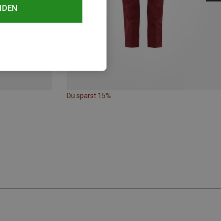
NDEN
Du sparst 15%