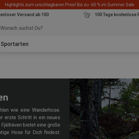
Highlights zum unschlagbaren Preis! Bis zu -60 % im Summer Sale
enloser Versand ab 100
100 Tage kostenlose 
o
Sportarten
ben
ählen wie eine Wanderhose.
r erste Schritt in ein neues
Fjällräven bietet eine große
ige Hose für Dich findest.