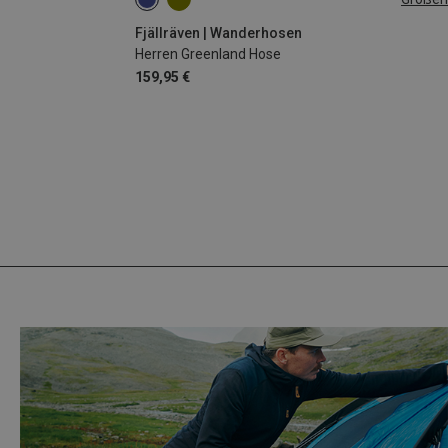
S
M
L
XL
XXL
L|XL
Fjällräven | Wanderhosen
Herren Greenland Hose
159,95 €