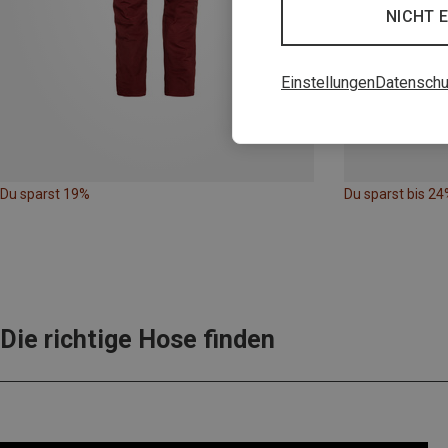
NICHT 
Einstellungen
Datenschu
Du sparst 19%
Du sparst bis 24
Die richtige Hose finden