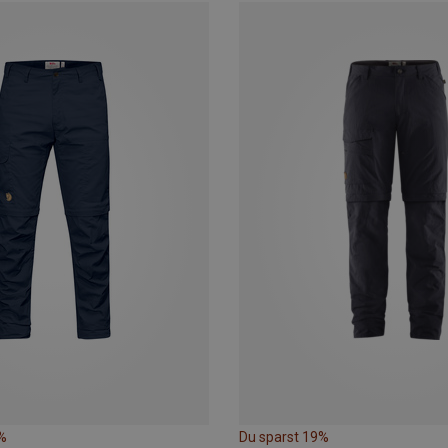
%
Du sparst 19%