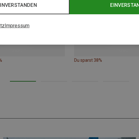
EINVERSTANDEN
EINVERSTA
tz
Impressum
%
Du sparst 38%