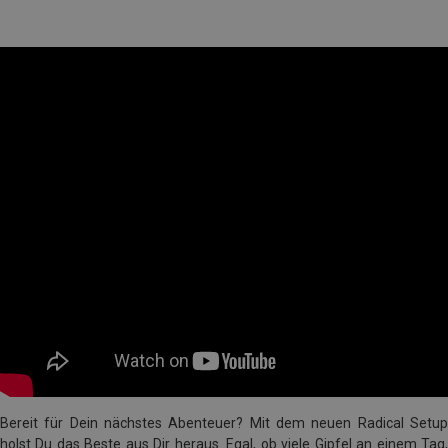
Bereit für Dein nächstes Abenteuer? Mit dem neuen Radical Setup
holst Du das Beste aus Dir heraus. Egal, ob viele Gipfel an einem Tag,