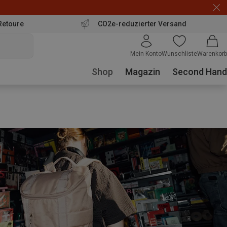
Retoure
CO2e-reduzierter Versand
Mein Konto
Wunschliste
Warenkorb
Shop
Magazin
Second Hand