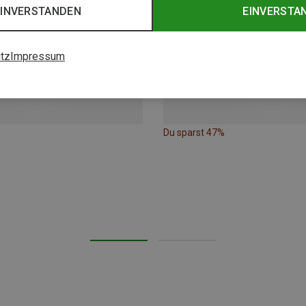
EINVERSTANDEN
EINVERSTA
tz
Impressum
Du sparst 47%