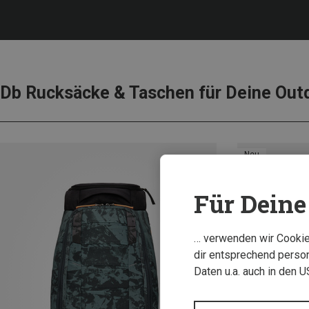
Db Rucksäcke & Taschen für Deine Out
Neu
Für Deine 
… verwenden wir Cookies
dir entsprechend person
Daten u.a. auch in den 