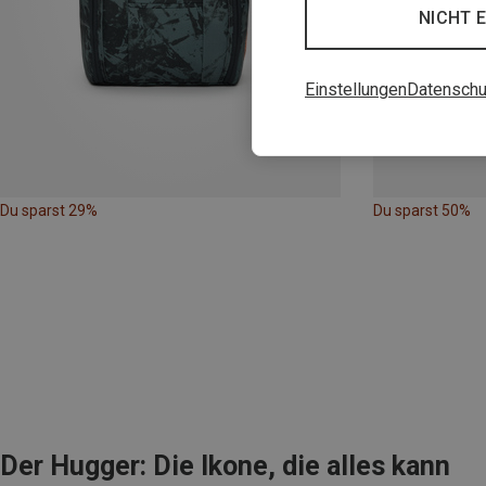
NICHT 
Einstellungen
Datenschu
Du sparst 29%
Du sparst 50%
Der Hugger: Die Ikone, die alles kann