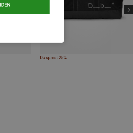
NDEN
Du sparst 25%