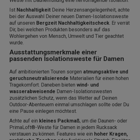
Weste mit Daunenfüllung eine hervorragende Isolation.
Ist
Nachhaltigkeit
Deine Herzensangelegenheit, achte
bei der Auswahl Deiner neuen Damen-Isolationsweste
auf unseren
Bergzeit Nachhaltigkeitscheck
. Er verrät
Dir, bei welchen Produkten besonders auf das
Wohlergehen von Mensch, Umwelt und Tier geachtet
wurde.
Ausstattungsmerkmale einer
passenden Isolationsweste für Damen
Auf ambitionierten Touren sorgen
atmungsaktive und
geruchsneutralisierende
Materialien für einen hohen
Tragekomfort. Daneben bieten
wind- und
wasserabweisende
Damen-Isolationswesten
zusätzlichen Schutz, wenn das Wetter auf Deinen
Outdoor-Abenteuern einmal umschlagen sollte oder Du
eine Pause einlegen möchtest.
Achte auf ein
kleines Packmaß
, um die Daunen- oder
PrimaLoft®-Weste für Damen in jedem Rucksack
verstauen zu können. Features wie ein
hoher Kragen,