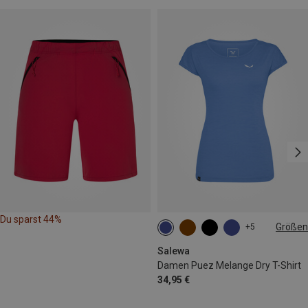
Du sparst 44%
Größen
+5
XS
S
M
L
Salewa
Damen Puez Melange Dry T-Shirt
34,95 €