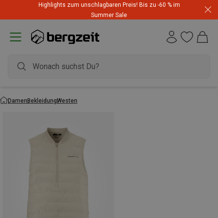
Highlights zum unschlagbaren Preis! Bis zu -60 % im
Summer Sale
Damen
Bekleidung
Westen