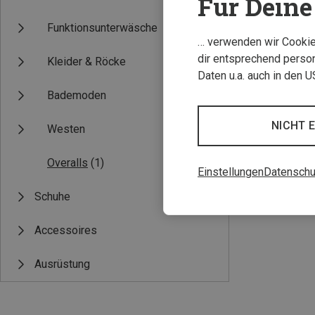
Für Deine 
Funktionsunterwäsche
… verwenden wir Cookies
dir entsprechend person
Kleider & Röcke
Daten u.a. auch in den 
Bademoden
NICHT 
Westen
Du sparst 14%
Overalls
(1)
Einstellungen
Datenschu
Schuhe
Accessoires
Ausrüstung