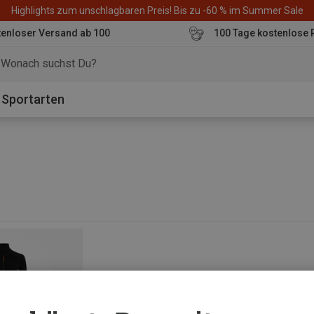
Highlights zum unschlagbaren Preis! Bis zu -60 % im Summer Sale
enloser Versand ab 100
100 Tage kostenlose 
o
Sportarten