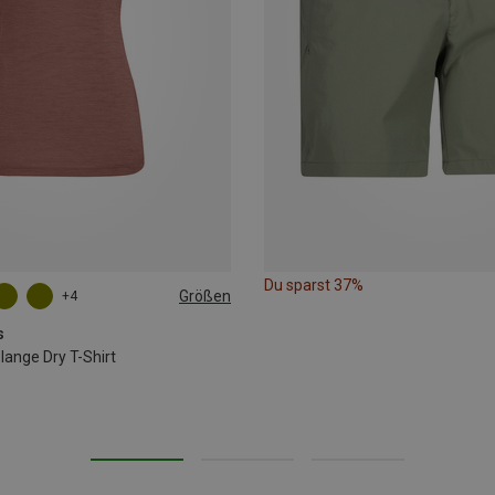
Du sparst 37%
Größen
+4
L
XL
XXL
s
nge Dry T-Shirt