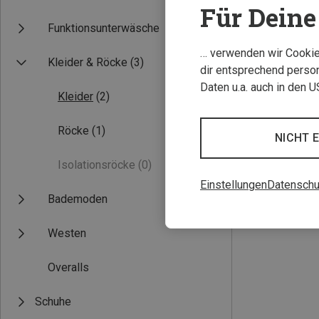
Für Deine 
Funktionsunterwäsche
… verwenden wir Cookies
Kleider & Röcke
(3)
dir entsprechend person
Daten u.a. auch in den 
Kleider
(2)
Röcke
(1)
NICHT 
Du sparst 32%
Isolationsröcke
(0)
Einstellungen
Datenschu
Bademoden
Westen
Overalls
Schuhe