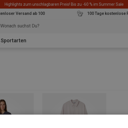
Highlights zum unschlagbaren Preis! Bis zu -60 % im Summer Sale
enloser Versand ab 100
100 Tage kostenlose 
o
Sportarten