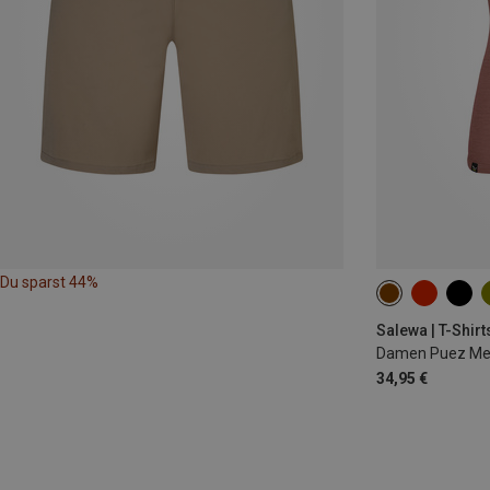
Du sparst 44%
XS
S
M
Salewa | T-Shirt
Damen Puez Mela
34,95 €