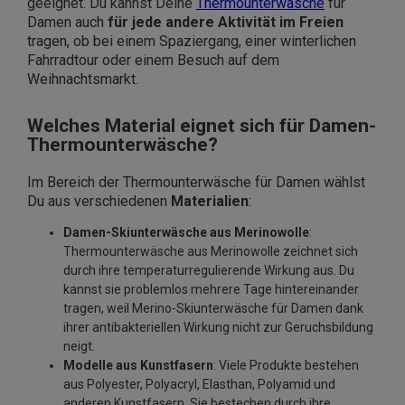
geeignet. Du kannst Deine
Thermounterwäsche
für
Damen auch
für jede andere Aktivität im Freien
tragen, ob bei einem Spaziergang, einer winterlichen
Fahrradtour oder einem Besuch auf dem
Weihnachtsmarkt.
Welches Material eignet sich für Damen-
Thermounterwäsche?
Im Bereich der Thermounterwäsche für Damen wählst
Du aus verschiedenen
Materialien
:
Damen-Skiunterwäsche aus Merinowolle
:
Thermounterwäsche aus Merinowolle zeichnet sich
durch ihre temperaturregulierende Wirkung aus. Du
kannst sie problemlos mehrere Tage hintereinander
tragen, weil Merino-Skiunterwäsche für Damen dank
ihrer antibakteriellen Wirkung nicht zur Geruchsbildung
neigt.
Modelle aus Kunstfasern
: Viele Produkte bestehen
aus Polyester, Polyacryl, Elasthan, Polyamid und
anderen Kunstfasern. Sie bestechen durch ihre