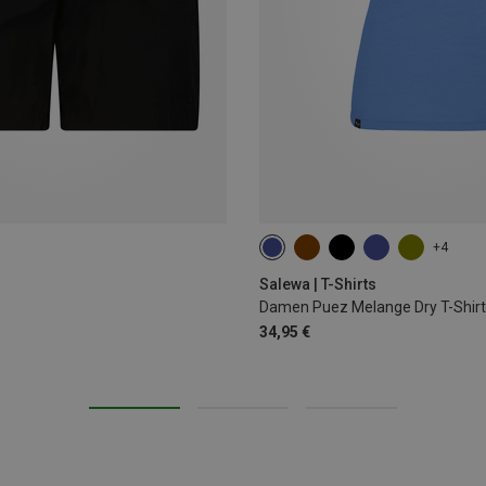
+4
XS
S
M
L
Salewa | T-Shirts
Damen Puez Melange Dry T-Shirt
34,95 €