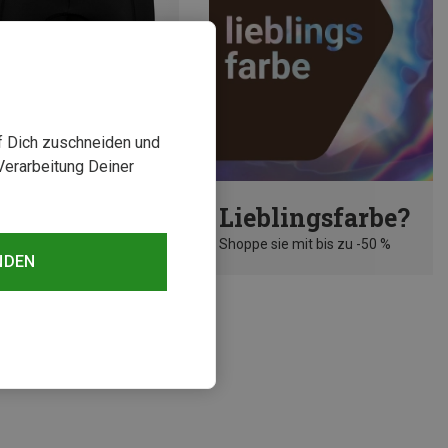
uf Dich zuschneiden und
Verarbeitung Deiner
st bis 33%
Lieblingsfarbe?
Shoppe sie mit bis zu -50 %
NDEN