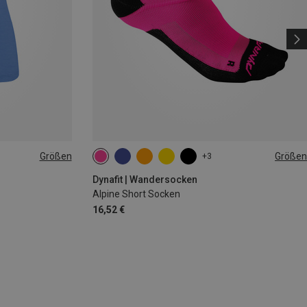
Größen
Größen
+3
35|36|37|38
39|40|41|42
43|44|45|46
Dynafit | Wandersocken
Alpine Short Socken
16,52 €