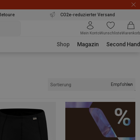
Retoure
CO2e-reduzierter Versand
Mein Konto
Wunschliste
Warenkorb
Shop
Magazin
Second Hand
Empfohlen
Sortierung