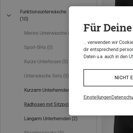
Funktionsunterwäsche
(10)
Für Deine 
Merino Unterwäsche
(0)
… verwenden wir Cookies
Sport-BHs
(0)
dir entsprechend person
Daten u.a. auch in den 
Du sparst bis 37
Kurze Unterhosen
(0)
Unterwäsche Sets
(0)
NICHT 
Kurzarm Unterhemden
(3)
Einstellungen
Datenschu
Radhosen mit Sitzpolster
(5)
Langarm Unterhemden
(2)
Skiunterwäsche
(0)