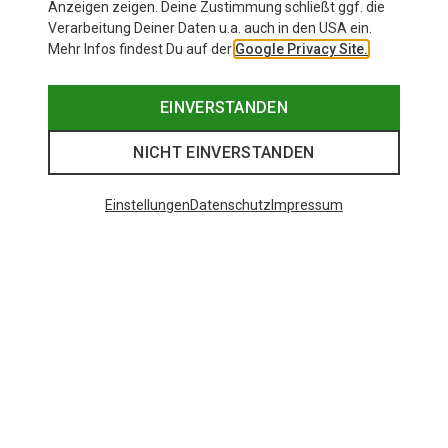
Anzeigen zeigen. Deine Zustimmung schließt ggf. die
First Aid Kit:
Immer dabei – für alle Fälle.
Verarbeitung Deiner Daten u.a. auch in den USA ein.
Pack nach Deinem Stil:
Manche lassen Platz im Bag – das sorgt
Mehr Infos findest Du auf der
Google Privacy Site.
für
Ordnung.
Bleib flexibel:
Wetter, Terrain und Versorgungsoptionen
EINVERSTANDEN
verändern alles.
NICHT EINVERSTANDEN
Entdecke alle Cyclite Bags
Einstellungen
Datenschutz
Impressum