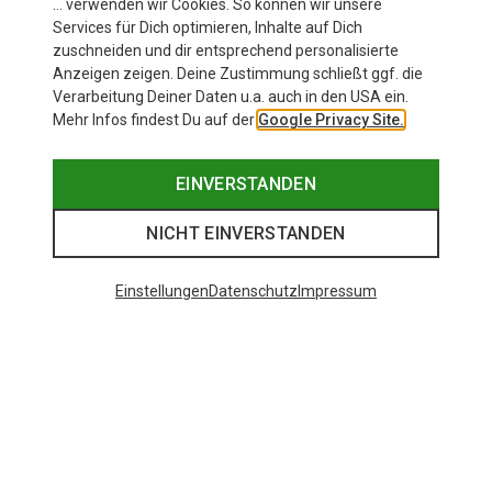
… verwenden wir Cookies. So können wir unsere
Services für Dich optimieren, Inhalte auf Dich
zuschneiden und dir entsprechend personalisierte
Du bist auf der Suche nach mehr von Buff? Dann
Anzeigen zeigen. Deine Zustimmung schließt ggf. die
schau im Buff Markenshop vorbei!
Verarbeitung Deiner Daten u.a. auch in den USA ein.
Mehr Infos findest Du auf der
Google Privacy Site.
LASS DICH INSPIRIEREN
EINVERSTANDEN
NICHT EINVERSTANDEN
Buff Highlights
Einstellungen
Datenschutz
Impressum