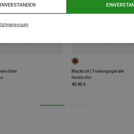
EINVERSTANDEN
EINVERSTA
tz
Impressum
ONE SIZE
ienrollen
Blackroll | Trainingsgeräte
ox
Nadelroller
49,95 €