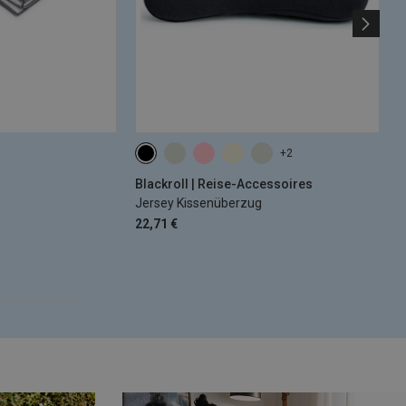
+2
Blackroll | Reise-Accessoires
B
Jersey Kissenüberzug
C
22,71 €
3