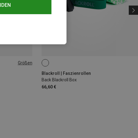
NDEN
Größen
Blackroll | Faszienrollen
Back Blackroll Box
66,60 €