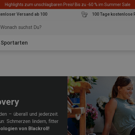
Highlights zum unschlagbaren Preis! Bis zu -60 % im Summer Sale
enloser Versand ab 100
100 Tage kostenlose 
o
Sportarten
overy
en – überall und jederzeit.
n: Schmerzen lindern, fitter
ologien von Blackroll!