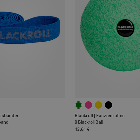
8CM
nessbänder
Blackroll | Faszienrollen
band
8 Blackroll Ball
13,61 €