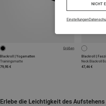
NICHT 
Einstellungen
Datenschu
Größen
65 X 185 X 0.5CM
Blackroll | Yogamatten
Blackroll | Fasz
Trainingsmatte
Neck Blackroll B
79,95 €
47,46 €
Erlebe die Leichtigkeit des Aufstehens