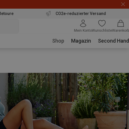
Retoure
CO2e-reduzierter Versand
Mein Konto
Wunschliste
Warenkorb
Shop
Magazin
Second Hand