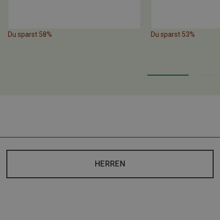
Du sparst 58%
Du sparst 53%
HERREN