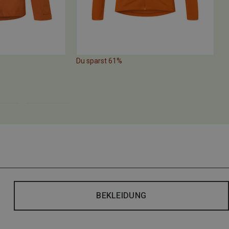
Du sparst 61%
D
BEKLEIDUNG