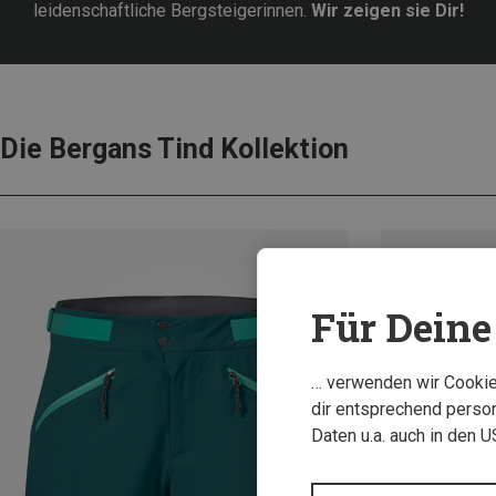
leidenschaftliche Bergsteigerinnen.
Wir zeigen sie Dir!
Die Bergans Tind Kollektion
Für Deine 
… verwenden wir Cookies
dir entsprechend person
Daten u.a. auch in den 