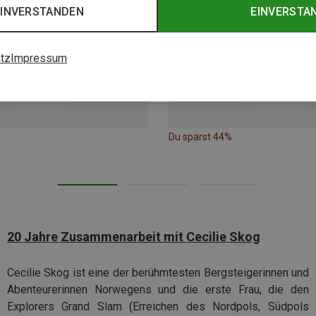
EINVERSTANDEN
EINVERSTA
tz
Impressum
Du sparst 44%
20 Jahre Zusammenarbeit mit Cecilie Skog
Cecilie Skog ist eine der berühmtesten Bergsteigerinnen und
Abenteurerinnen Norwegens und die erste Frau, die den
Explorers Grand Slam (Erreichen des Nordpols, Südpols