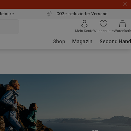
Retoure
CO2e-reduzierter Versand
Mein Konto
Wunschliste
Warenkorb
Shop
Magazin
Second Hand