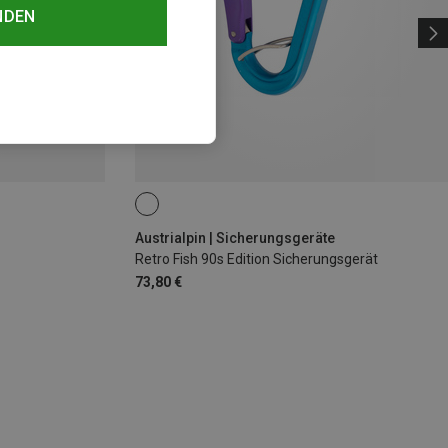
NDEN
Austrialpin | Sicherungsgeräte
Retro Fish 90s Edition Sicherungsgerät
73,80 €