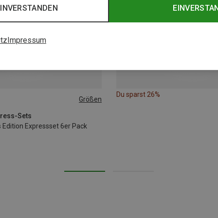
EINVERSTANDEN
EINVERSTA
tz
Impressum
Du sparst 26%
Größen
press-Sets
 Edition Expressset 6er Pack