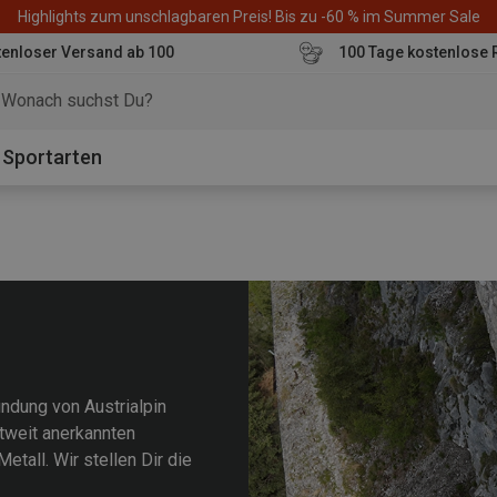
Highlights zum unschlagbaren Preis! Bis zu -60 % im Summer Sale
enloser Versand ab 100
100 Tage kostenlose 
o
Sportarten
ündung von Austrialpin
tweit anerkannten
tall. Wir stellen Dir die