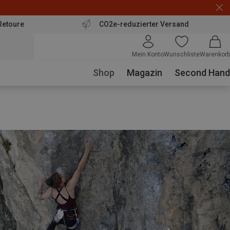
Retoure
CO2e-reduzierter Versand
Mein Konto
Wunschliste
Warenkorb
Shop
Magazin
Second Hand