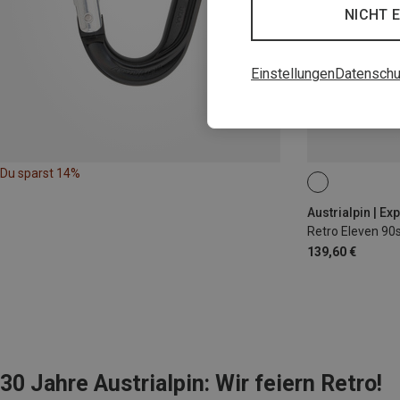
NICHT 
Einstellungen
Datenschu
Du sparst 14%
12CM
Austrialpin | Ex
Retro Eleven 90s
139,60 €
30 Jahre Austrialpin: Wir feiern Retro!