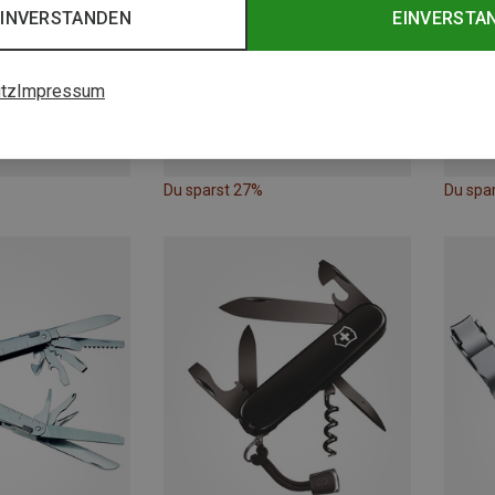
EINVERSTANDEN
EINVERSTA
tz
Impressum
Du sparst 27%
Du spa