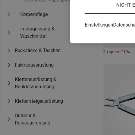
NICHT 
Körperpflege
Einstellungen
Datenschu
Imprägnierung &
Waschmittel
Rucksäcke & Taschen
Du sparst 10%
Fahrradausrüstung
Kletterausrüstung &
Boulderausrüstung
Klettersteigausrüstung
Outdoor &
Reiseausrüstung