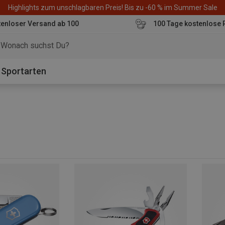
Highlights zum unschlagbaren Preis! Bis zu -60 % im Summer Sale
enloser Versand ab 100
100 Tage kostenlose 
o
Sportarten