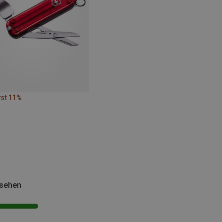
rst 11%
esehen