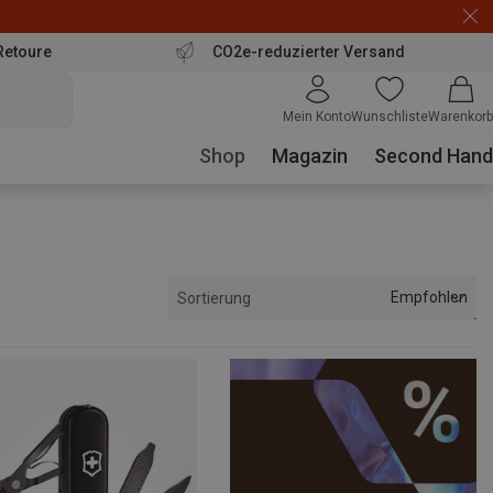
Retoure
CO2e-reduzierter Versand
Mein Konto
Wunschliste
Warenkorb
Shop
Magazin
Second Hand
Empfohlen
Sortierung