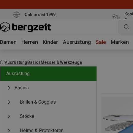
Kost
Online seit 1999
Eur
Damen
Herren
Kinder
Ausrüstung
Sale
Marken
Ausrüstung
Basics
Messer & Werkzeuge
Ausrüstung
Basics
Brillen & Goggles
Stöcke
Helme & Protektoren