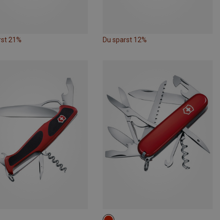
rst 21%
Du sparst 12%