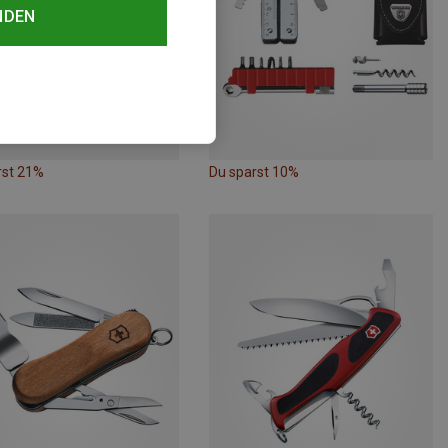
NDEN
rst 21%
Du sparst 10%