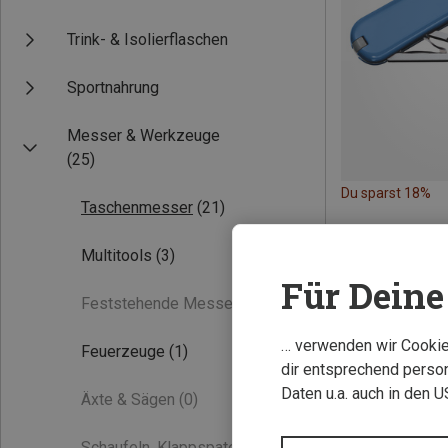
Trink- & Isolierflaschen
Sportnahrung
Messer & Werkzeuge
(25)
Du sparst 18%
Taschenmesser
(21)
Multitools
(3)
Für Deine 
Feststehende Messer
(0)
… verwenden wir Cookies
Feuerzeuge
(1)
dir entsprechend person
Daten u.a. auch in den 
Äxte & Sägen
(0)
Schaufeln, Klappspaten
(0)