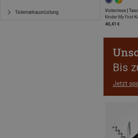
Victorinox | Ta
Telemarkausrüstung
40,41 €
Unsc
Bis 
Jetzt sp