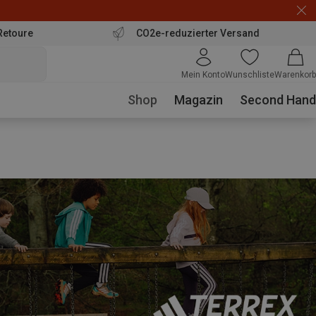
Retoure
CO2e-reduzierter Versand
Mein Konto
Wunschliste
Warenkorb
Shop
Magazin
Second Hand