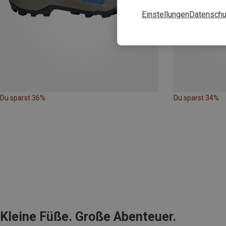
Einstellungen
Datenschu
Du sparst 36%
Du sparst 34%
Kleine Füße. Große Abenteuer.