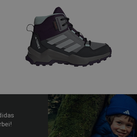
didas
bei!