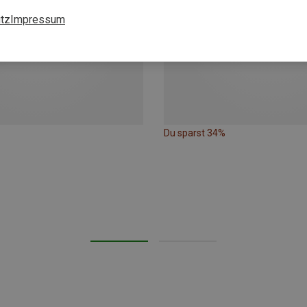
tz
Impressum
Du sparst 34%