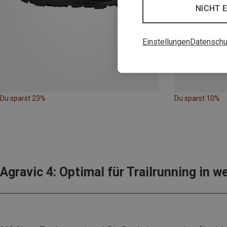
NICHT 
Einstellungen
Datenschu
Du sparst 23%
Du sparst 10%
Agravic 4: Optimal für Trailrunning in