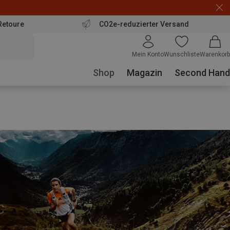
Retoure
CO2e-reduzierter Versand
Mein Konto
Wunschliste
Warenkorb
Shop
Magazin
Second Hand