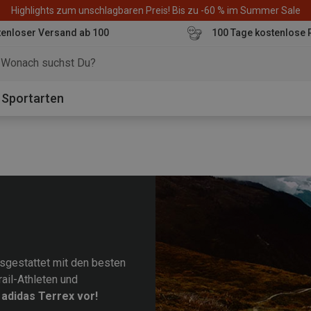
Highlights zum unschlagbaren Preis! Bis zu -60 % im Summer Sale
enloser Versand ab 100
100 Tage kostenlose 
o
Sportarten
usgestattet mit den besten
ail-Athleten und
 adidas Terrex vor!