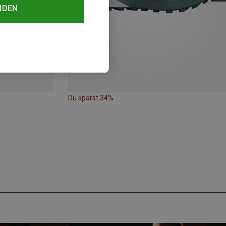
NDEN
Du sparst 34%