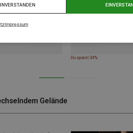
EINVERSTANDEN
EINVERSTA
tz
Impressum
Du sparst 34%
 wechselndem Gelände