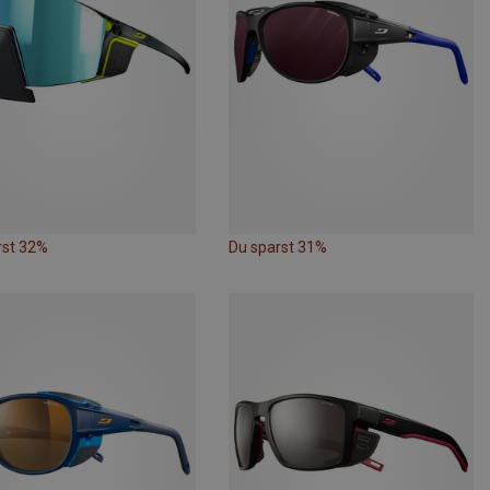
rst 32%
Du sparst 31%