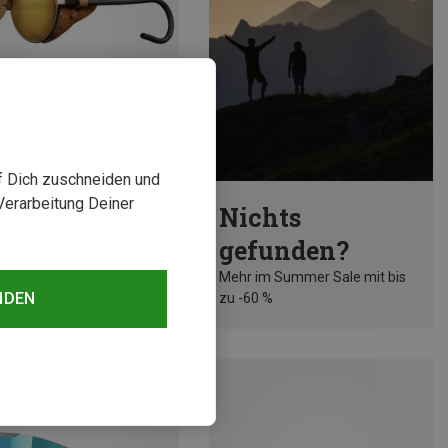
uf Dich zuschneiden und
rst 14%
Verarbeitung Deiner
Nichts
gefunden?
Mehr im Summer Sale mit bis
NDEN
zu -60 %