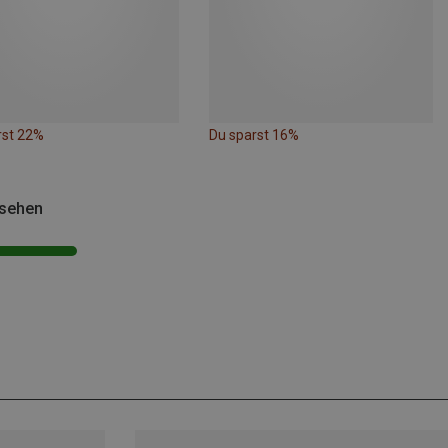
rst 22%
Du sparst 16%
esehen