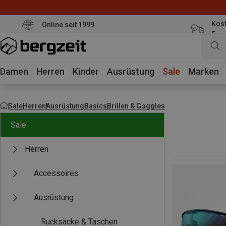
Kost
Online seit 1999
Eur
Damen
Herren
Kinder
Ausrüstung
Sale
Marken
Sale
Herren
Ausrüstung
Basics
Brillen & Goggles
Sale
Herren
Accessoires
Ausrüstung
Rucksäcke & Taschen