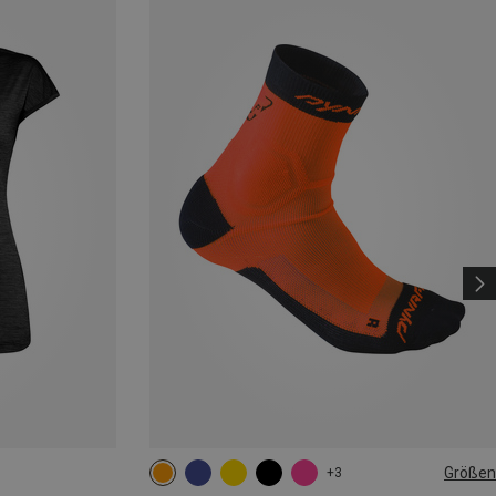
Größen
+3
35|36|37|38
39|40|41|42
43|44|45|46