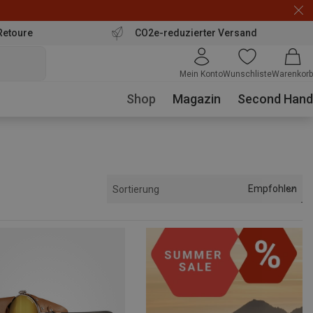
Retoure
CO2e-reduzierter Versand
Mein Konto
Wunschliste
Warenkorb
Shop
Magazin
Second Hand
Empfohlen
Sortierung