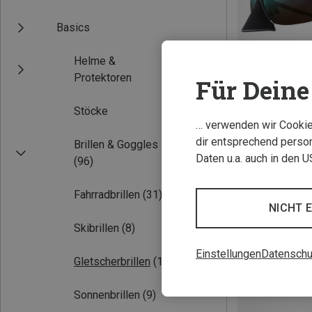
Basics
Helme &
Protektoren
Für Deine 
Stöcke
… verwenden wir Cookies
Du sparst 28%
dir entsprechend person
Brillen & Goggles
Daten u.a. auch in den 
(96)
Fahrradbrillen
(31)
NICHT 
Skibrillen
(8)
Einstellungen
Datenschu
Gletscherbrillen
(11)
Sonnenbrillen
(9)