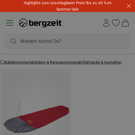
Highlights zum unschlagbaren Preis! Bis zu -60 % im
Summer Sale
Sale
Ausrüstung
Outdoor & Reiseausrüstung
Schlafsäcke & Isomatten