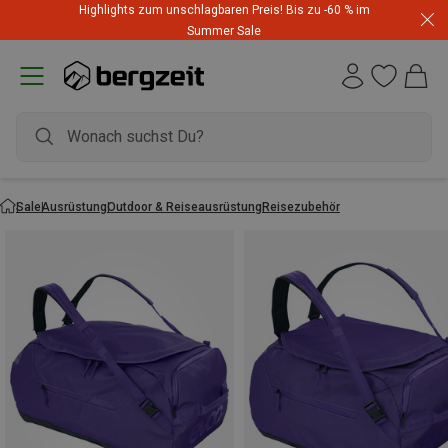
Highlights zum unschlagbaren Preis! Bis zu -60 % im
Summer Sale
Sale
Ausrüstung
Outdoor & Reiseausrüstung
Reisezubehör