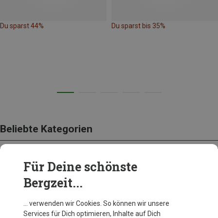
Du sparst 44%
Du sparst bis 35%
Beliebte Kategorien
Für Deine schönste
BEKLEIDUNG
Bergzeit...
… verwenden wir Cookies. So können wir unsere
Services für Dich optimieren, Inhalte auf Dich