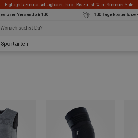
Highlights zum unschlagbaren Preis! Bis zu -60 % im Summer Sale
enloser Versand ab 100
100 Tage kostenlose 
o
Sportarten