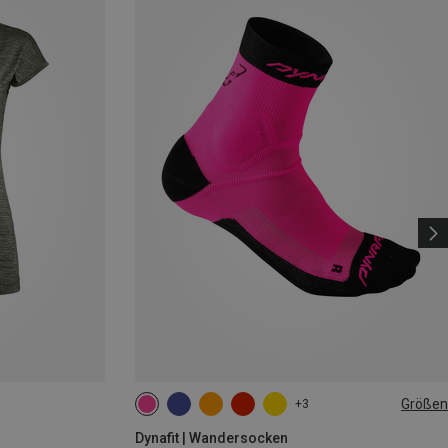
Größen
+3
35|36|37|38
39|40|41|42
43|44|45|46
Dynafit | Wandersocken