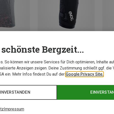
schönste Bergzeit...
Du sparst 23%
Du spa
. So können wir unsere Services für Dich optimieren, Inhalte a
alisierte Anzeigen zeigen. Deine Zustimmung schließt ggf. die 
USA ein. Mehr Infos findest Du auf der
Google Privacy Site.
EINVERSTANDEN
EINVERSTA
tz
Impressum