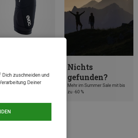
rst 23%
Nichts
uf Dich zuschneiden und
gefunden?
Verarbeitung Deiner
Mehr im Summer Sale mit bis
zu -60 %
NDEN