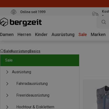
Kost
Online seit 1999
Eur
Damen
Herren
Kinder
Ausrüstung
Sale
Marken
Sale
Ausrüstung
Basics
Sale
Ausrüstung
Fahrradausrüstung
Freerideausrüstung
Hochtour & Eisklettern