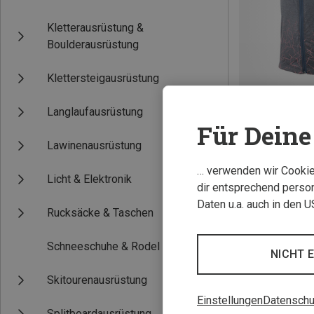
Kletterausrüstung &
Boulderausrüstung
Klettersteigausrüstung
Langlaufausrüstung
Für Deine 
Du sparst 73%
Lawinenausrüstung
… verwenden wir Cookies
Licht & Elektronik
dir entsprechend person
Daten u.a. auch in den 
Rucksäcke & Taschen
Schneeschuhe & Rodel
NICHT 
Skitourenausrüstung
Einstellungen
Datenschu
Splitboardausrüstung