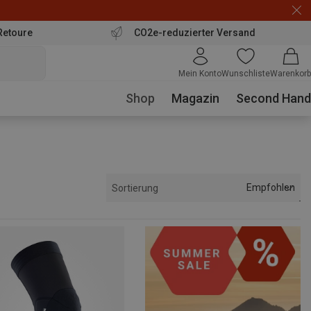
Retoure
CO2e-reduzierter Versand
Mein Konto
Wunschliste
Warenkorb
Shop
Magazin
Second Hand
Empfohlen
Sortierung