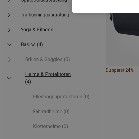
Trailrunningausrüstung
Yoga & Fitness
Basics
(4)
Brillen & Goggles
(0)
Du sparst 24%
Helme & Protektoren
(4)
Ellenbogenprotektoren
(0)
Fahrradhelme
(0)
Kletterhelme
(0)