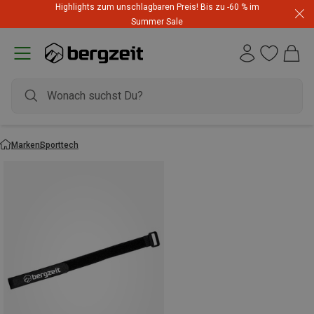
Highlights zum unschlagbaren Preis! Bis zu -60 % im
Summer Sale
Marken
Sporttech