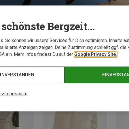
schönste Bergzeit...
TESTBERICHTE
. So können wir unsere Services für Dich optimieren, Inhalte a
alisierte Anzeigen zeigen. Deine Zustimmung schließt ggf. die 
USA ein. Mehr Infos findest Du auf der
Google Privacy Site.
EINVERSTANDEN
EINVERSTA
tz
Impressum