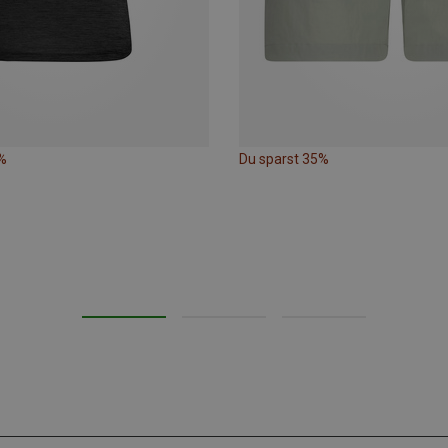
%
Du sparst 35%