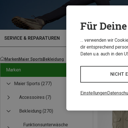
Für Deine 
SERVICE & REPARATUREN
OUTLET
… verwenden wir Cookies
dir entsprechend person
Daten u.a. auch in den 
Marken
Maier Sports
Bekleidung
Marken
NICHT 
Maier Sports
(277)
Einstellungen
Datenschu
Accessoires
(7)
Bekleidung
(270)
Funktionsunterwäsche