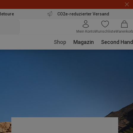
Retoure
CO2e-reduzierter Versand
Mein Konto
Wunschliste
Warenkorb
Shop
Magazin
Second Hand