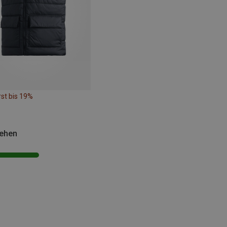
st bis 19%
sehen