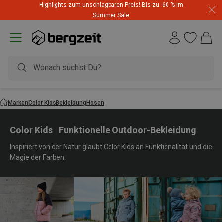
Highlights zum unschlagbaren Preis! Bis zu -60 % im
Summer Sale
Marken
Color Kids
Bekleidung
Hosen
Color Kids | Funktionelle Outdoor-Bekleidung
Inspiriert von der Natur glaubt Color Kids an Funktionalität und die
Magie der Farben.